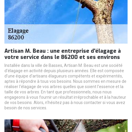
Artisan M. Beau : une entreprise d'élagage à
votre service dans le 86200 et ses environs
Installée dans la ville de Basses, Artisan M. Beau est une société
d'élagage en activité depuis plusieurs années. Elle est composée
d'une équipe d'artisans élagueurs compétents et expérimentés,
aptes à répondre à tous vos besoins. Nous sommes en mesure de
réaliser l'élagage de vos arbres quelles que soient l'essence et la
taille de vos arbres. En tant que professionnels, nous nous
engageons à vous fournir un résultat irréprochable et à la hauteur
de vos besoins. Alors, n'hésitez pas à nous contacter si vous avez
besoin de nos services.