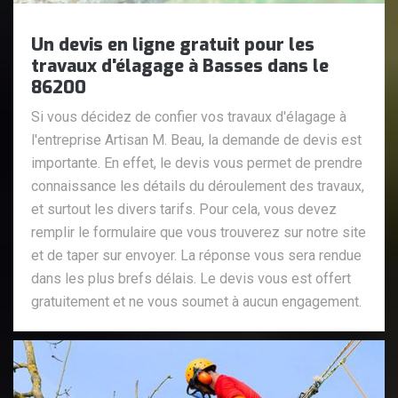
Un devis en ligne gratuit pour les
travaux d'élagage à Basses dans le
86200
Si vous décidez de confier vos travaux d'élagage à
l'entreprise Artisan M. Beau, la demande de devis est
importante. En effet, le devis vous permet de prendre
connaissance les détails du déroulement des travaux,
et surtout les divers tarifs. Pour cela, vous devez
remplir le formulaire que vous trouverez sur notre site
et de taper sur envoyer. La réponse vous sera rendue
dans les plus brefs délais. Le devis vous est offert
gratuitement et ne vous soumet à aucun engagement.