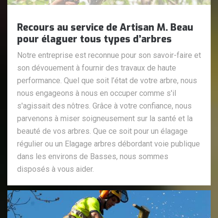
Recours au service de Artisan M. Beau
pour élaguer tous types d’arbres
Notre entreprise est reconnue pour son savoir-faire et
son dévouement à fournir des travaux de haute
performance. Quel que soit l’état de votre arbre, nous
nous engageons à nous en occuper comme s'il
s'agissait des nôtres. Grâce à votre confiance, nous
parvenons à miser soigneusement sur la santé et la
beauté de vos arbres. Que ce soit pour un élagage
régulier ou un Elagage arbres débordant voie publique
dans les environs de Basses, nous sommes
disposés à vous aider.