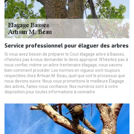
Service professionnel pour élaguer des arbres
Si vous avez besoin de préparer le Cout élagage arbre à Basses,
n’hésitez pas à nous demander le devis approprié. N’hésitez pas à
nous confier, même un arbre trentenaire élagage, nous savons
bien comment procéder. Les normes en vigueur sont toujours
respectées chez Artisan M. Beau, quel que soit le processus que
nous devons suivre. Nous vous promettons le meilleure Élagage
des arbres, faites-nous confiance. Nos numéros sont à votre
disposition pour toutes informations à connaitre.