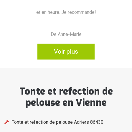
ommande!
e
Voir plus
Tonte et refection de
pelouse en Vienne
Tonte et refection de pelouse Adriers 86430