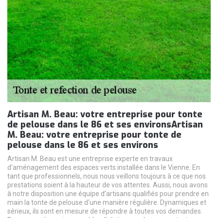
Artisan M. Beau: votre entreprise pour tonte
de pelouse dans le 86 et ses environsArtisan
M. Beau: votre entreprise pour tonte de
pelouse dans le 86 et ses environs
Artisan M. Beau est une entreprise experte en travaux
d'aménagement des espaces verts installée dans le Vienne. En
tant que professionnels, nous nous veillons toujours à ce que nos
prestations soient à la hauteur de vos attentes. Aussi, nous avons
à notre disposition une équipe d'artisans qualifiés pour prendre en
main la tonte de pelouse d'une manière régulière. Dynamiques et
sérieux, ils sont en mesure de répondre à toutes vos demandes.