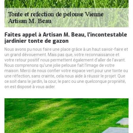
Faites appel à Artisan M. Beau, l’incontestable
jardinier tonte de gazon
Nous avons pu nous faire une place grâce à un haut savoir-faire et
un grand dévouement. Mais pas que, votre reconnaissance et
votre retour positif nous permettent également d’aller de l’avant.
Nous comprenons qu'une jolie pelouse fait l’image de votre
maison. Merci de nous confier votre espace vert pour une tonte ou
une réfection, sans crainte, cela nous aide à réussir le projet. Que
ce soit dans le jardin, la cour, le parc ou une quelconque propriété,
on est disposé à vous aider.