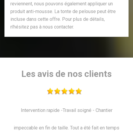
reviennent, nous pouvons également appliquer un
produit anti-mousse. La tonte de pelouse peut être
incluse dans cette offre. Pour plus de détails,
n'hésitez pas à nous contacter.
Les avis de nos clients
soigné - Chantier
Je recommande, au top !!
 a été fait en temps
De Marine