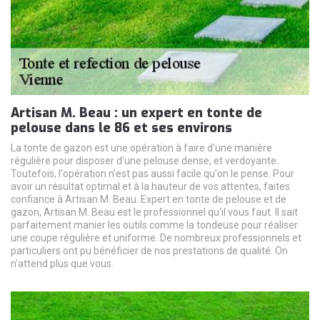
Artisan M. Beau : un expert en tonte de
pelouse dans le 86 et ses environs
La tonte de gazon est une opération à faire d'une manière
régulière pour disposer d'une pelouse dense, et verdoyante.
Toutefois, l'opération n'est pas aussi facile qu'on le pense. Pour
avoir un résultat optimal et à la hauteur de vos attentes, faites
confiance à Artisan M. Beau. Expert en tonte de pelouse et de
gazon, Artisan M. Beau est le professionnel qu'il vous faut. Il sait
parfaitement manier les outils comme la tondeuse pour réaliser
une coupe régulière et uniforme. De nombreux professionnels et
particuliers ont pu bénéficier de nos prestations de qualité. On
n'attend plus que vous.