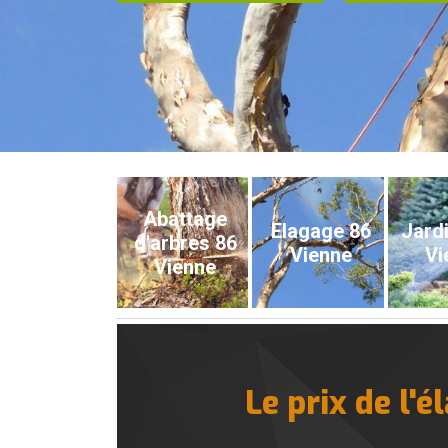
Abattage
Elagage 86
Jardi
d'arbres 86
Vienne
Vi
Vienne
Le prix de l'