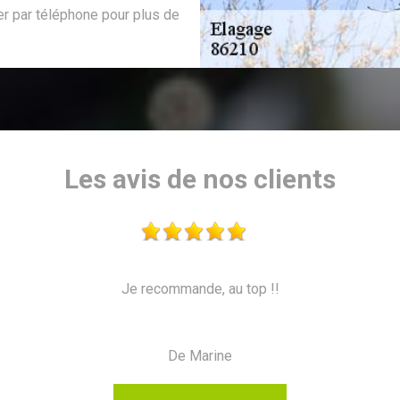
 par téléphone pour plus de
Les avis de nos clients
mande, au top !!
e Marine