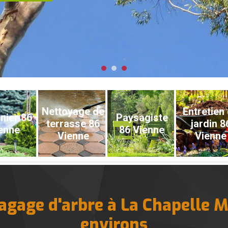
Nettoyage de
Entretien
nier 86
Paysagiste
terrasse 86
jardin 8
enne
86 Vienne
Vienne
Vienne
élagage d'arbre à La Chapelle M
environs