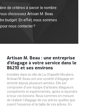
mbre de critères à savoir le nombre
 si vous choisissez Artisan M. Beau
votre budget. En effet, nous sommes
pour nous contacter ?
Artisan M. Beau : une entreprise
d'élagage à votre service dans le
86210 et ses environs
Installée dans la ville de La Chapelle Mouliere,
Artisan M. Beau est une société d'élagage en
activité depuis plusieurs années. Elle est
composée d'une équipe d'artisans élagueurs
compétents et expérimentés, aptes à répondre
à tous vos besoins. Nous sommes en mesure
de réaliser l'élagage de vos arbres quelles que
soient l'essence et la taille de vos arbres. En