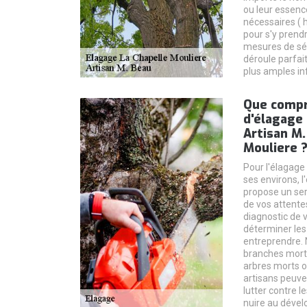
ou leur essenc
nécessaires ( 
pour s'y prend
mesures de séc
déroule parfai
plus amples in
Que compr
d'élagage 
Artisan M.
Mouliere 
Pour l'élagage
ses environs, l
propose un ser
de vos attentes
diagnostic de 
déterminer les
entreprendre. 
branches morte
arbres morts ou
artisans peuve
lutter contre 
nuire au dével