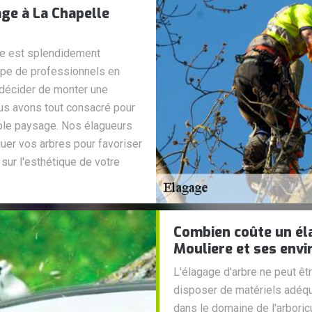
age à La Chapelle
re est splendidement
uipe de professionnels en
 décider de monter une
ous avons tout consacré pour
able paysage. Nos élagueurs
uer vos arbres pour favoriser
 sur l'esthétique de votre
Combien coûte un él
Mouliere et ses envi
L'élagage d'arbre ne peut êtr
disposer de matériels adéqu
dans le domaine de l'arboricu