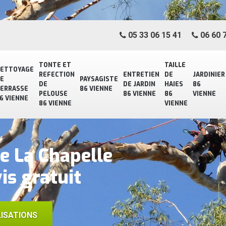
05 33 06 15 41
06 60 7
TONTE ET
TAILLE
ETTOYAGE
REFECTION
ENTRETIEN
DE
JARDINIER
E
PAYSAGISTE
DE
DE JARDIN
HAIES
86
ERRASSE
86 VIENNE
PELOUSE
86 VIENNE
86
VIENNE
6 VIENNE
86 VIENNE
VIENNE
e La Chapelle
is gratuit
ISATIONS