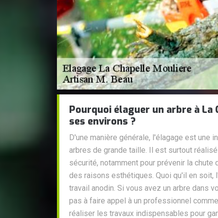
Pourquoi élaguer un arbre à La 
ses environs ?
D'une manière générale, l'élagage est une i
arbres de grande taille. Il est surtout réal
sécurité, notamment pour prévenir la chute 
des raisons esthétiques. Quoi qu'il en soit, 
travail anodin. Si vous avez un arbre dans vot
pas à faire appel à un professionnel comme
réaliser les travaux indispensables pour gar