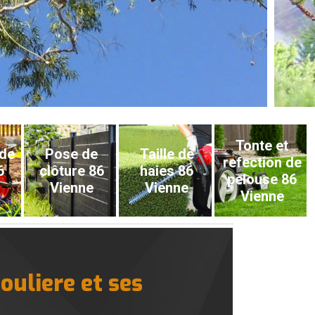
Tonte et
 de
Pose de
Taille de
refection de
6
clôture 86
haies 86
pelouse 86
Vienne
Vienne
Vienne
ouliere et ses