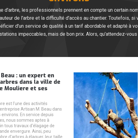
ge d'arbre, les professionnels prennent en compte un certain no
 hauteur de l'arbre et la difficulté d'accès au chantier. Toutefois,
ficier d'un service de qualité à un tarif abordable et adapté à 
stations impeccables, mais de bon prix. Alors, qu'attendez-vous 
 Beau : un expert en
arbres dans la ville de
e Mouliere et ses
re est l'une des activités
'entreprise Artisan M. Beau dans
 environs. En service depuis
ées, nous sommes aptes à
n tous travaux d'élagage de
rande envergure. Ainsi, peu
re d'arbres à élaguer, leur taille