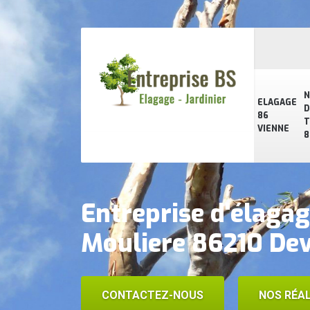
N
ELAGAGE
D
86
T
VIENNE
8
Entreprise d'élagag
Mouliere 86210 Dev
CONTACTEZ-NOUS
NOS RÉAL