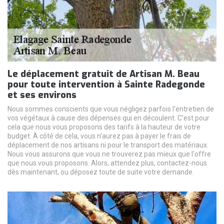
Le déplacement gratuit de Artisan M. Beau
pour toute intervention à Sainte Radegonde
et ses environs
Nous sommes conscients que vous négligez parfois l'entretien de
vos végétaux à cause des dépenses qui en découlent. C'est pour
cela que nous vous proposons des tarifs à la hauteur de votre
budget. À côté de cela, vous n'aurez pas à payer le frais de
déplacement de nos artisans ni pour le transport des matériaux.
Nous vous assurons que vous ne trouverez pas mieux que l'offre
que nous vous proposons. Alors, attendez plus, contactez-nous
dès maintenant, ou déposez toute de suite votre demande.