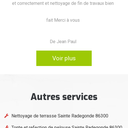
 bien
impec
De Marine
Voir plus
Autres services
Nettoyage de terrasse Sainte Radegonde 86300
Tonte et refection de pelouse Sainte Radegonde 86300