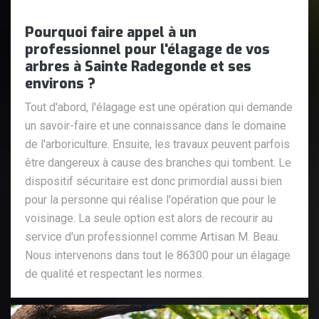
Pourquoi faire appel à un
professionnel pour l'élagage de vos
arbres à Sainte Radegonde et ses
environs ?
Tout d'abord, l'élagage est une opération qui demande
un savoir-faire et une connaissance dans le domaine
de l'arboriculture. Ensuite, les travaux peuvent parfois
être dangereux à cause des branches qui tombent. Le
dispositif sécuritaire est donc primordial aussi bien
pour la personne qui réalise l'opération que pour le
voisinage. La seule option est alors de recourir au
service d'un professionnel comme Artisan M. Beau.
Nous intervenons dans tout le 86300 pour un élagage
de qualité et respectant les normes.