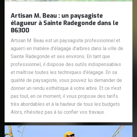
Artisan M. Beau : un paysagiste
élagueur à Sainte Radegonde dans le
86300
Artisan M. Beau est un paysagiste professionnel et
aguerri en matière d'élagage d'arbres dans la ville de
Sainte Radegonde et ses environs. En tant que
professionnel, il dispose des outils indispensables
et maîtrise toutes les techniques d'élagage. En sa
qualité de paysagiste, vous pouvez lui demander de
donner un rendu esthétique à votre arbre. Et ce n'est
pas tout, en ce moment, il vous propose des tarifs
très abordables et à la hauteur de tous les budgets.
Alors, n'hésitez pas à lui confier vos travaux.