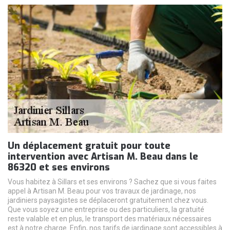
Un déplacement gratuit pour toute
intervention avec Artisan M. Beau dans le
86320 et ses environs
Vous habitez à Sillars et ses environs ? Sachez que si vous faites
appel à Artisan M. Beau pour vos travaux de jardinage, nos
jardiniers paysagistes se déplaceront gratuitement chez vous.
Que vous soyez une entreprise ou des particuliers, la gratuité
reste valable et en plus, le transport des matériaux nécessaires
est à notre charge. Enfin, nos tarifs de jardinage sont accessibles à