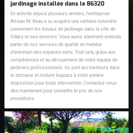
jardinage installée dans le 86320
En activité depuis plusieurs années, l'entreprise
Artisan M. Beau a su acquérir une certaine notoriété
concernant les travaux de jardinage dans la ville de
Sillars et ses environs. Vous aurez sûrement entendu
parler de nos services de qualité en matière
d'entretien des espaces verts. Tout cela, grâce aux
compétences et au dévouement de notre équipe de
jardiniers professionnels. Ils sont les meilleurs dans
le domaine et restent toujours à votre entière
disposition pour toute intervention. Contactez-nous
dès maintenant pour connaître le prix de nos
prestations.