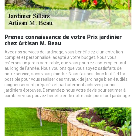
Prenez connaissance de votre Prix jardinier
chez Artisan M. Beau
Avec nos services de jardinage, vous bénéficiez d'un entretien
complet et personnalisé, adapté à votre budget. Nous vous
créerons un jardin admirable, que vous pourrez contempler tout
au long de l'année. Nous voulons que vous soyez satisfaits de
notre service, sans vous plaindre. Nous faisons donc tout l’effort
possible pour vous réaliser des travaux de jardinage bien étudiés,
soigneusement préparés et parfaitement achevés par nos
jardiniers éprouvés. Demandez-nous votre devis pour estimer à
combien vous pouvez bénéficier de notre aide pour tout jardinage.