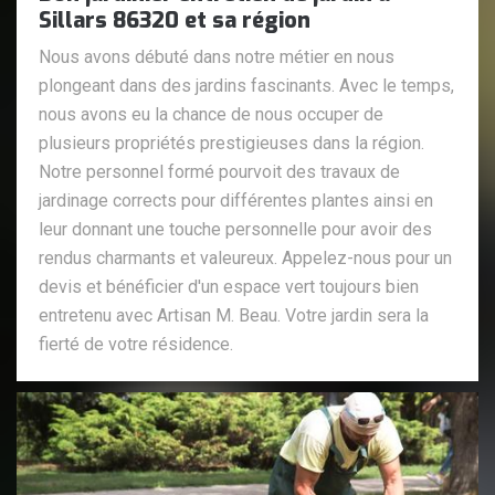
Sillars 86320 et sa région
Nous avons débuté dans notre métier en nous
plongeant dans des jardins fascinants. Avec le temps,
nous avons eu la chance de nous occuper de
plusieurs propriétés prestigieuses dans la région.
Notre personnel formé pourvoit des travaux de
jardinage corrects pour différentes plantes ainsi en
leur donnant une touche personnelle pour avoir des
rendus charmants et valeureux. Appelez-nous pour un
devis et bénéficier d'un espace vert toujours bien
entretenu avec Artisan M. Beau. Votre jardin sera la
fierté de votre résidence.