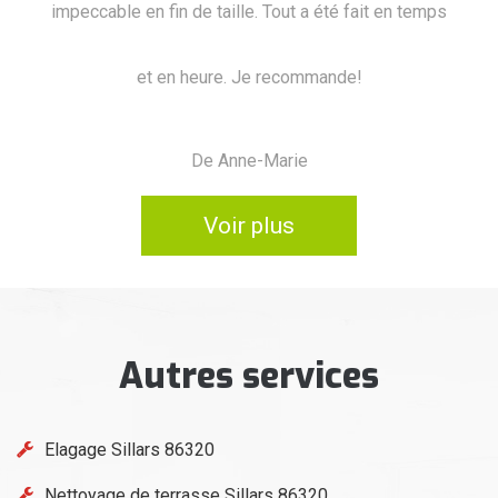
 temps
et c
De Marine
Voir plus
Autres services
Elagage Sillars 86320
Nettoyage de terrasse Sillars 86320