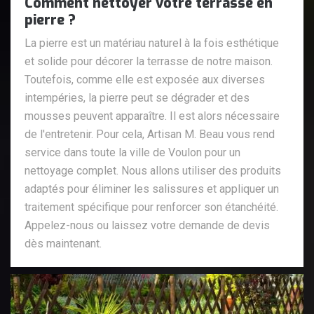
Comment nettoyer votre terrasse en
pierre ?
La pierre est un matériau naturel à la fois esthétique
et solide pour décorer la terrasse de notre maison.
Toutefois, comme elle est exposée aux diverses
intempéries, la pierre peut se dégrader et des
mousses peuvent apparaître. Il est alors nécessaire
de l'entretenir. Pour cela, Artisan M. Beau vous rend
service dans toute la ville de Voulon pour un
nettoyage complet. Nous allons utiliser des produits
adaptés pour éliminer les salissures et appliquer un
traitement spécifique pour renforcer son étanchéité.
Appelez-nous ou laissez votre demande de devis
dès maintenant.