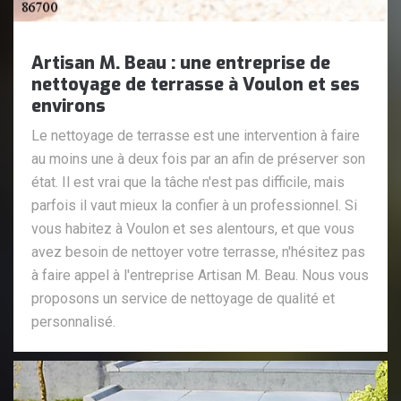
Artisan M. Beau : une entreprise de
nettoyage de terrasse à Voulon et ses
environs
Le nettoyage de terrasse est une intervention à faire
au moins une à deux fois par an afin de préserver son
état. Il est vrai que la tâche n'est pas difficile, mais
parfois il vaut mieux la confier à un professionnel. Si
vous habitez à Voulon et ses alentours, et que vous
avez besoin de nettoyer votre terrasse, n'hésitez pas
à faire appel à l'entreprise Artisan M. Beau. Nous vous
proposons un service de nettoyage de qualité et
personnalisé.