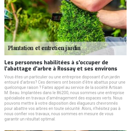
Les personnes habilitées à s'occuper de
l'abattage d'arbre à Rossay et ses environs
Vous êtes un particulier ou une entreprise disposant d'un jardin
entouré d'arbres? Ces derniers ont besoin d'être abattus pour une
quelconque raison ? Faites appel au service de la société Artisan
M. Beau. Implantées dans le 86200, nous sommes une entreprise
spécialisée en travaux d'aménagement des espaces verts. Nous
pouvons mettre à votre disposition des élagueurs chevronnés
pour abattre vos arbres en toute sécurité. Alors, n'hésitez pas à
nous confier vos travaux, nous sommes en mesure de vous
garantir un résultat optimal.