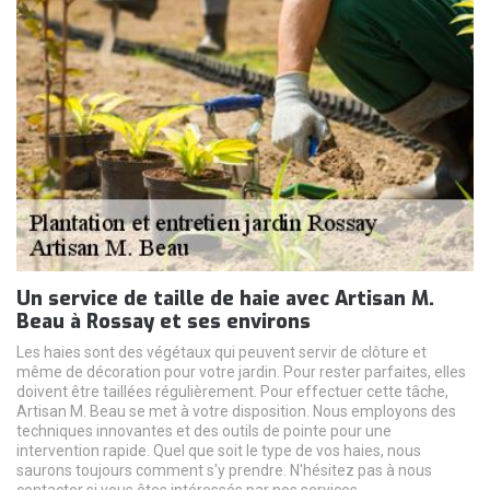
Un service de taille de haie avec Artisan M.
Beau à Rossay et ses environs
Les haies sont des végétaux qui peuvent servir de clôture et
même de décoration pour votre jardin. Pour rester parfaites, elles
doivent être taillées régulièrement. Pour effectuer cette tâche,
Artisan M. Beau se met à votre disposition. Nous employons des
techniques innovantes et des outils de pointe pour une
intervention rapide. Quel que soit le type de vos haies, nous
saurons toujours comment s'y prendre. N'hésitez pas à nous
contacter si vous êtes intéressés par nos services.