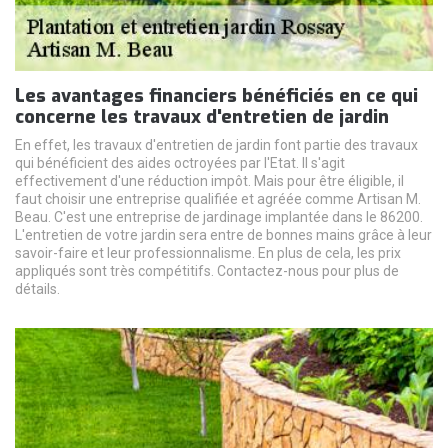
Les avantages financiers bénéficiés en ce qui
concerne les travaux d'entretien de jardin
En effet, les travaux d'entretien de jardin font partie des travaux
qui bénéficient des aides octroyées par l'Etat. Il s'agit
effectivement d'une réduction impôt. Mais pour être éligible, il
faut choisir une entreprise qualifiée et agréée comme Artisan M.
Beau. C'est une entreprise de jardinage implantée dans le 86200.
L'entretien de votre jardin sera entre de bonnes mains grâce à leur
savoir-faire et leur professionnalisme. En plus de cela, les prix
appliqués sont très compétitifs. Contactez-nous pour plus de
détails.