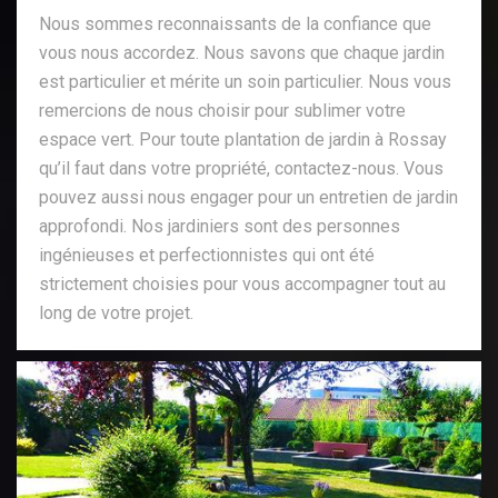
Nous sommes reconnaissants de la confiance que
vous nous accordez. Nous savons que chaque jardin
est particulier et mérite un soin particulier. Nous vous
remercions de nous choisir pour sublimer votre
espace vert. Pour toute plantation de jardin à Rossay
qu’il faut dans votre propriété, contactez-nous. Vous
pouvez aussi nous engager pour un entretien de jardin
approfondi. Nos jardiniers sont des personnes
ingénieuses et perfectionnistes qui ont été
strictement choisies pour vous accompagner tout au
long de votre projet.