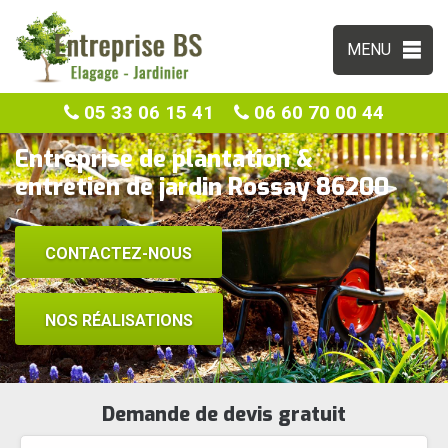
MENU
05 33 06 15 41
06 60 70 00 44
Entreprise de plantation &
entretien de jardin Rossay 86200
CONTACTEZ-NOUS
NOS RÉALISATIONS
Demande de devis gratuit