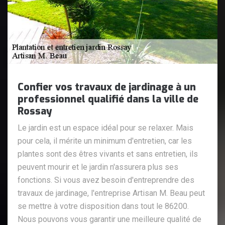
Confier vos travaux de jardinage à un
professionnel qualifié dans la ville de
Rossay
Le jardin est un espace idéal pour se relaxer. Mais
pour cela, il mérite un minimum d'entretien, car les
plantes sont des êtres vivants et sans entretien, ils
peuvent mourir et le jardin n'assurera plus ses
fonctions. Si vous avez besoin d'entreprendre des
travaux de jardinage, l'entreprise Artisan M. Beau peut
se mettre à votre disposition dans tout le 86200.
Nous pouvons vous garantir une meilleure qualité de