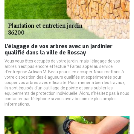
L'élagage de vos arbres avec un jardinier
qualifié dans la ville de Rossay
Vous vous êtes occupés de votre jardin, mais l'élagage de vos
arbres n'est pas encore effectué ? Faites appel au service
d’entreprise Artisan M. Beau pour s'en occuper. Nous mettons à
votre disposition des élagueurs qualifiés et expérimentés pour
couper vos arbres avec efficacité. Pour mener à bien les travaux,
ils sont équipés d'un outillage de pointe et sans oublier les
équipements de protection individuelle. Alors, n'hésitez pas à nous
contacter par téléphone si vous avez besoin de plus amples
informations.