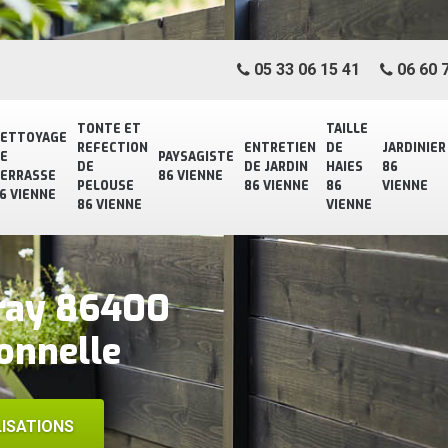
05 33 06 15 41
06 60 7
TONTE ET
TAILLE
ETTOYAGE
REFECTION
ENTRETIEN
DE
JARDINIER
E
PAYSAGISTE
DE
DE JARDIN
HAIES
86
ERRASSE
86 VIENNE
PELOUSE
86 VIENNE
86
VIENNE
6 VIENNE
86 VIENNE
VIENNE
vray 86400
onnelle
ISATIONS