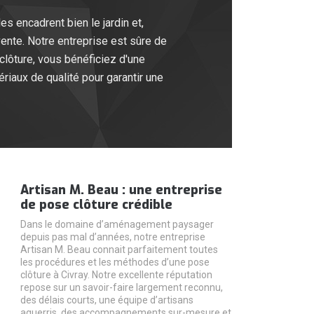
s encadrent bien le jardin et,
vente. Notre entreprise est sûre de
clôture, vous bénéficiez d'une
ériaux de qualité pour garantir une
Artisan M. Beau : une entreprise
de pose clôture crédible
Dans le domaine d’aménagement paysager
depuis pas mal d’années, notre entreprise
Artisan M. Beau connait parfaitement toutes
les procédures et les méthodes d’une pose
clôture à Civray. Notre excellente réputation
repose sur un savoir-faire largement reconnu,
des délais courts, une équipe d’artisans
aguerris, des accompagnements sur-mesure et