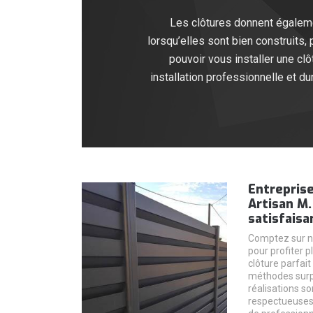
Les clôtures donnent égalemen
lorsqu’elles sont bien construits,
pouvoir vous installer une cl
installation professionnelle et du
Entreprise
Artisan M.
satisfaisa
Comptez sur no
pour profiter 
clôture parfait
méthodes surp
réalisations so
respectueuses 