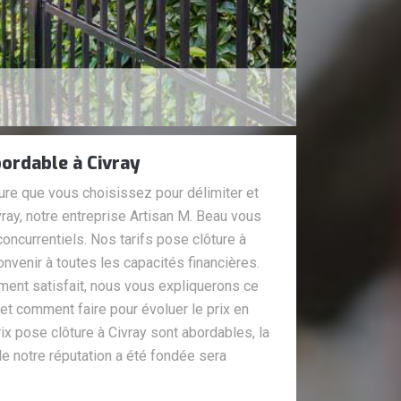
bordable à Civray
ture que vous choisissez pour délimiter et
vray, notre entreprise Artisan M. Beau vous
concurrentiels. Nos tarifs pose clôture à
onvenir à toutes les capacités financières.
ent satisfait, nous vous expliquerons ce
 et comment faire pour évoluer le prix en
ix pose clôture à Civray sont abordables, la
le notre réputation a été fondée sera