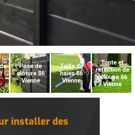
Tonte et
 de
Pose de
Taille de
refection de
6
clôture 86
haies 86
pelouse 86
Vienne
Vienne
Vienne
r installer des