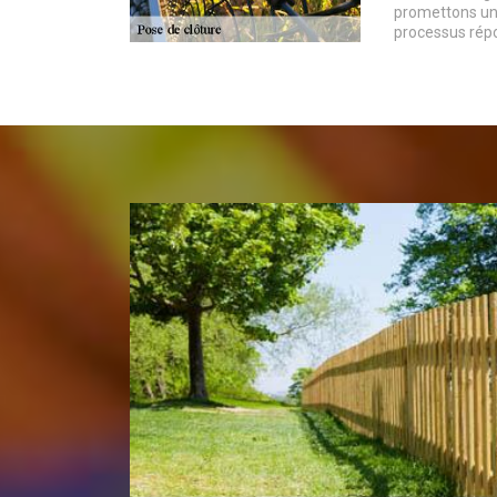
promettons une
processus répo