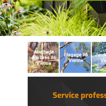
Abattage
Elagage 86
Jardi
d'arbres 86
Vienne
Vi
Vienne
Service profes