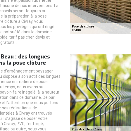
alisme et passion du métier
chacune de nos interventions. La
conseils seront toujours au
e la préparation à la pose
e clôture à Civray, vous
us les privilèges qui ont érigé
te notoriété dans le domaine.
pide, tarif pas cher, devis et
gratuits…
 Beau : des longues
s la pose clôture
ise d’aménagement paysager
u dispose à son actif des longues
rience en matière de pose
 du temps, nous avons su
avoir-faire inégalé, à la hauteur
ation dans ce domaine. De par
 et l’attention que nous portons
 nos réalisations, de
entèles à Civray ont trouvés
u’il s’agisse de poser votre
 à Civray, PVC, fer forgé,
illage ou autre, nous vous