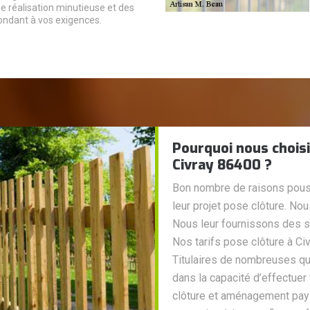
 réalisation minutieuse et des
ndant à vos exigences.
Pourquoi nous choisi
Civray 86400 ?
Bon nombre de raisons pouss
leur projet pose clôture. N
Nous leur fournissons des s
Nos tarifs pose clôture à Ci
Titulaires de nombreuses qu
dans la capacité d’effectuer 
clôture et aménagement pays