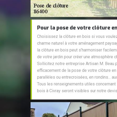
Pour la pose de votre clôture en
Choisissez la clôture en bois si vous voulez
charme naturel à votre aménagement paysage
la clôture en bois peut s’harmoniser facile
de votre jardin pour créer une atmosphère c
Sollicitez notre entreprise Artisan M. Beau
efficacement de la pose de votre clôture en 
parallèles ou entrecroisées, en rondins… au
Tous les renseignements utiles concernant 
bois à Civray seront visibles sur notre devis 