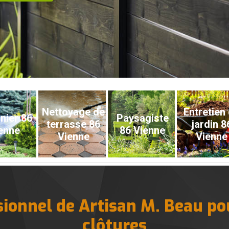
Nettoyage de
Entretien
nier 86
Paysagiste
terrasse 86
jardin 8
enne
86 Vienne
Vienne
Vienne
sionnel de Artisan M. Beau pou
clôtures