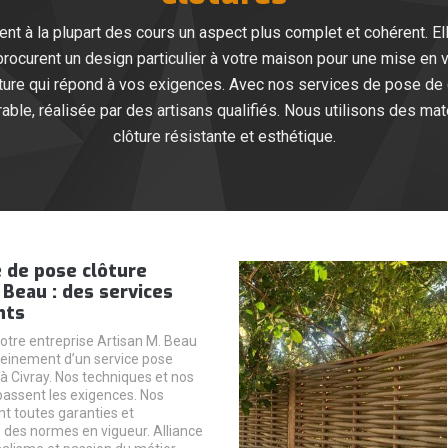
t à la plupart des cours un aspect plus complet et cohérent. Elle
 procurent un design particulier à votre maison pour une mise en 
ôture qui répond à vos exigences. Avec nos services de pose de 
rable, réalisée par des artisans qualifiés. Nous utilisons des mat
clôture résistante et esthétique.
 de pose clôture
 Beau : des services
nts
tre entreprise Artisan M. Beau
pleinement d’un service pose
 à Civray. Nos techniques et nos
assent les exigences. Nos
nt toutes garanties et
des normes en vigueur. Alliance