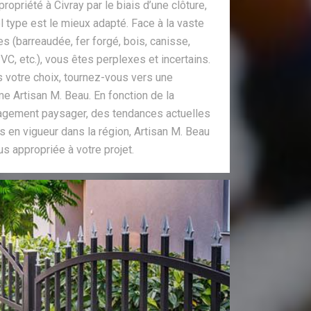
ropriété à Civray par le biais d’une clôture,
 type est le mieux adapté. Face à la vaste
 (barreaudée, fer forgé, bois, canisse,
PVC, etc.), vous êtes perplexes et incertains.
 votre choix, tournez-vous vers une
e Artisan M. Beau. En fonction de la
nagement paysager, des tendances actuelles
s en vigueur dans la région, Artisan M. Beau
lus appropriée à votre projet.