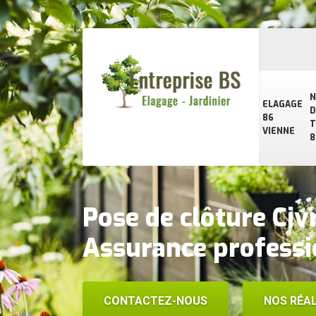
N
ELAGAGE
D
86
T
VIENNE
8
Pose de clôture Ci
Assurance professi
CONTACTEZ-NOUS
NOS RÉAL