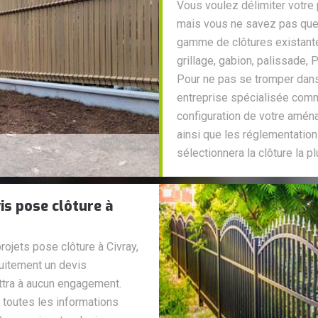
Vous voulez délimiter votre p
mais vous ne savez pas quel
gamme de clôtures existantes
grillage, gabion, palissade, 
Pour ne pas se tromper dans
entreprise spécialisée comm
configuration de votre amé
ainsi que les réglementation
sélectionnera la clôture la p
is pose clôture à
rojets pose clôture à Civray,
tuitement un devis
ettra à aucun engagement.
toutes les informations