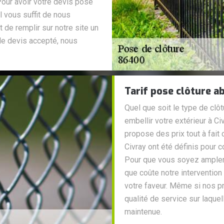
 Pour avoir votre devis pose
il vous suffit de nous
de remplir sur notre site un
 le devis accepté, nous
Tarif pose clôture a
Quel que soit le type de clô
embellir votre extérieur à Ci
propose des prix tout à fait 
Civray ont été définis pour c
Pour que vous soyez amplem
que coûte notre intervention
votre faveur. Même si nos pr
qualité de service sur laquel
maintenue.