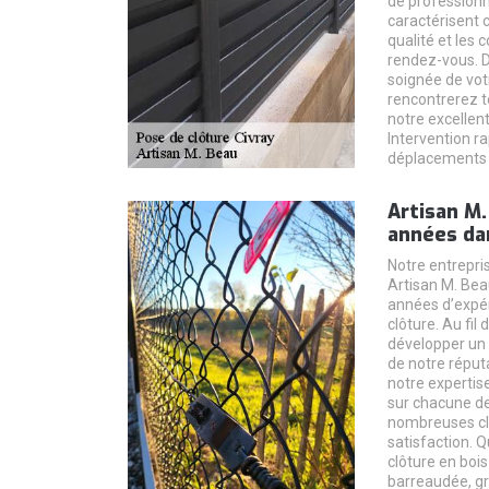
de professionn
caractérisent 
qualité et les 
rendez-vous. D
soignée de votr
rencontrerez to
notre excellen
Intervention ra
déplacements 
Artisan M.
années dan
Notre entrepr
Artisan M. Bea
années d’expé
clôture. Au fil
développer un s
de notre réput
notre expertise
sur chacune de
nombreuses cli
satisfaction. Q
clôture en bois
barreaudée, gr