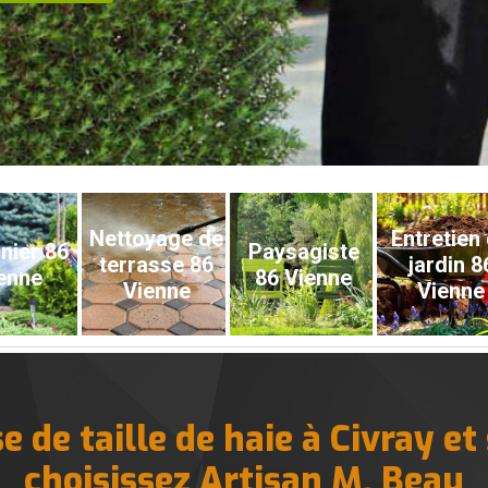
Nettoyage de
Entretien
nier 86
Paysagiste
terrasse 86
jardin 8
enne
86 Vienne
Vienne
Vienne
 de taille de haie à Civray et
choisissez Artisan M. Beau