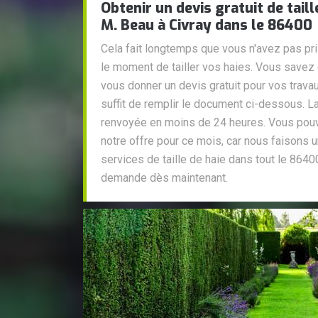
Obtenir un devis gratuit de taill
M. Beau à Civray dans le 86400
Cela fait longtemps que vous n'avez pas pris
le moment de tailler vos haies. Vous savez 
vous donner un devis gratuit pour vos travaux
suffit de remplir le document ci-dessous. 
renvoyée en moins de 24 heures. Vous pouv
notre offre pour ce mois, car nous faisons 
services de taille de haie dans tout le 86400
demande dès maintenant.