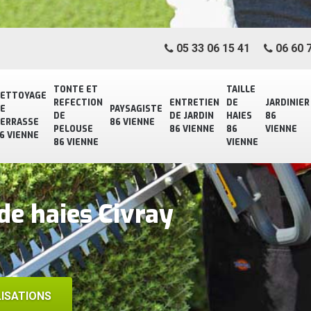
05 33 06 15 41
06 60 7
TONTE ET
TAILLE
ETTOYAGE
REFECTION
ENTRETIEN
DE
JARDINIER
E
PAYSAGISTE
DE
DE JARDIN
HAIES
86
ERRASSE
86 VIENNE
PELOUSE
86 VIENNE
86
VIENNE
6 VIENNE
86 VIENNE
VIENNE
 de haies Civray
ISATIONS