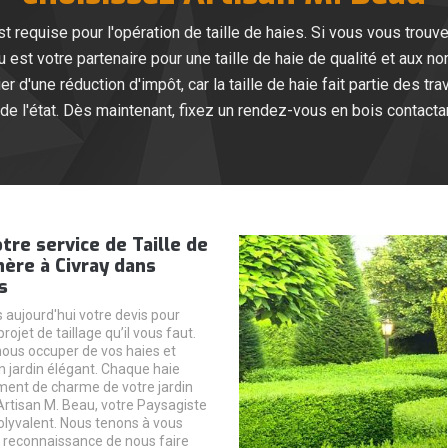
t requise pour l'opération de taille de haies. Si vous vous trouv
u est votre partenaire pour une taille de haie de qualité et aux no
d'une réduction d'impôt, car la taille de haie fait partie des tra
e de l'état. Dès maintenant, fixez un rendez-vous en bois contacta
otre service de Taille de
hère à Civray dans
s
ujourd'hui votre devis pour
rojet de taillage qu’il vous faut.
ous occuper de vos haies et
 jardin élégant. Chaque haie
ment de charme de votre jardin
 Artisan M. Beau, votre Paysagiste
polyvalent. Nous tenons à vous
 reconnaissance de nous faire