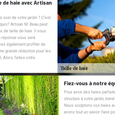
e de haie avec Artisan
 soin de votre jardin ? C'est
quoi? Artisan M. Beau peut
 de taille de haie. Il vous
La réponse vous sera
ez également profiter de
une grande réduction pour les
. Alors, faites votre
Fiez-vous à notre équ
Pour avoir des haies parfait
structure à votre jardin, béné
Nous sculptons vos haies av
avons tout un savoir-faire p