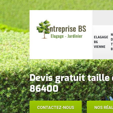
N
ELAGAGE
D
86
T
VIENNE
8
Devis gratuit taille
86400
CONTACTEZ-NOUS
NOS RÉAL