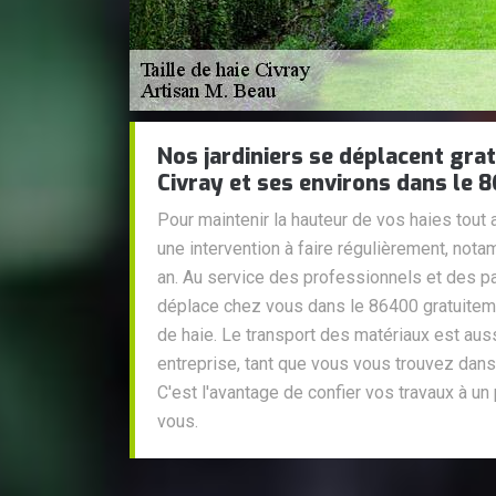
Nos jardiniers se déplacent gra
Civray et ses environs dans le 
Pour maintenir la hauteur de vos haies tout au
une intervention à faire régulièrement, nota
an. Au service des professionnels et des pa
déplace chez vous dans le 86400 gratuiteme
de haie. Le transport des matériaux est auss
entreprise, tant que vous vous trouvez dans 
C'est l'avantage de confier vos travaux à u
vous.