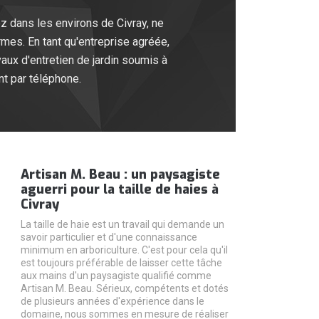
ez dans les environs de Civray, ne
rmes. En tant qu'entreprise agréée,
vaux d'entretien de jardin soumis à
nt par téléphone.
Artisan M. Beau : un paysagiste
aguerri pour la taille de haies à
Civray
La taille de haie est un travail qui demande un
savoir particulier et d'une connaissance
minimum en arboriculture. C'est pour cela qu'il
est toujours préférable de laisser cette tâche
aux mains d'un paysagiste qualifié comme
Artisan M. Beau. Sérieux, compétents et dotés
de plusieurs années d'expérience dans le
domaine, nous sommes en mesure de réaliser