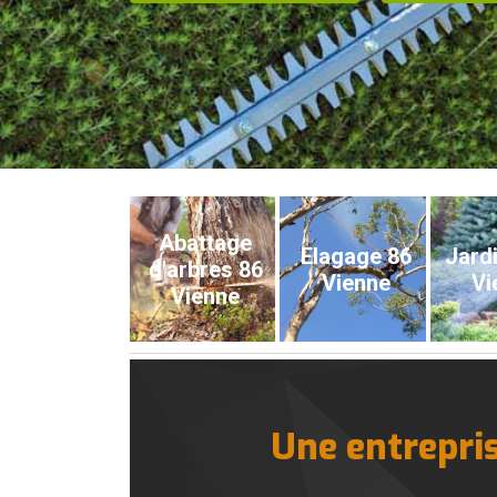
Abattage
Elagage 86
Jardi
d'arbres 86
Vienne
Vi
Vienne
Une entreprise