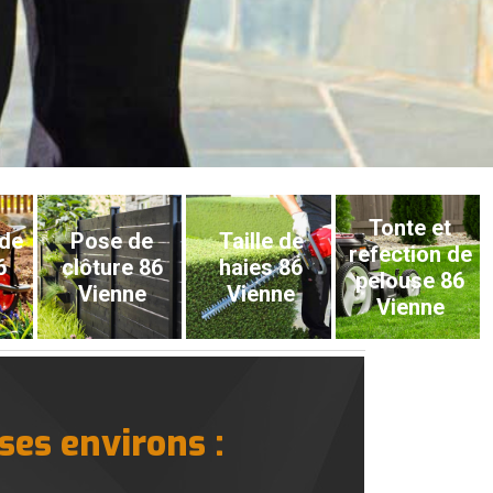
Tonte et
 de
Pose de
Taille de
refection de
6
clôture 86
haies 86
pelouse 86
Vienne
Vienne
Vienne
 ses environs :