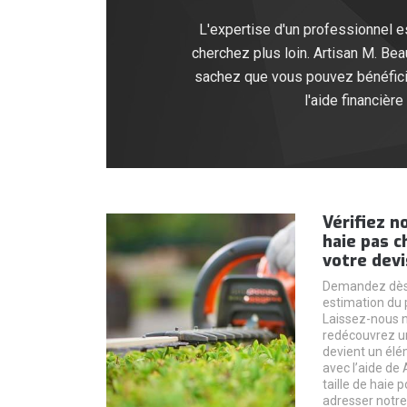
L'expertise d'un professionnel es
cherchez plus loin. Artisan M. Bea
sachez que vous pouvez bénéficier 
l'aide financièr
Vérifiez n
haie pas c
votre devi
Demandez dès a
estimation du p
Laissez-nous n
redécouvrez un
devient un élé
avec l’aide de
taille de haie 
adresser notre